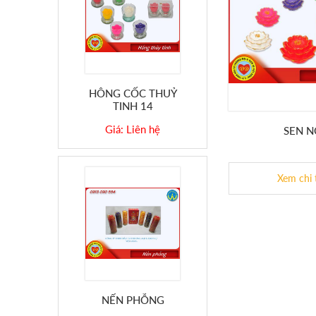
HÔNG CỐC THUỶ
TINH 14
Giá: Liên hệ
SEN 
Xem chi 
NẾN PHỖNG