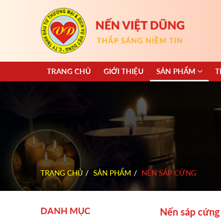
TRANG CHỦ
GIỚI THIỆU
SẢN PHẨM
T
TRANG CHỦ
SẢN PHẨM
NẾN SÁP CỨNG
DANH MỤC
Nến sáp cứng