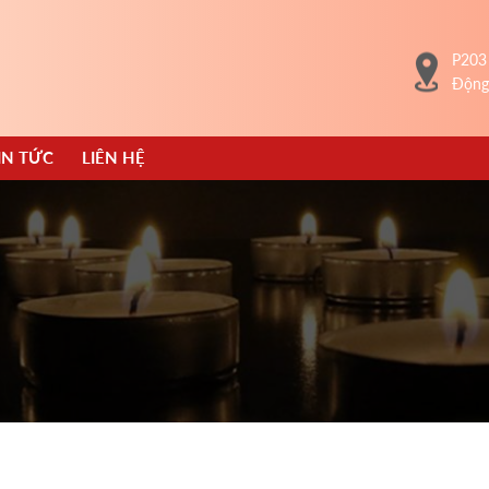
P203
Động
IN TỨC
LIÊN HỆ