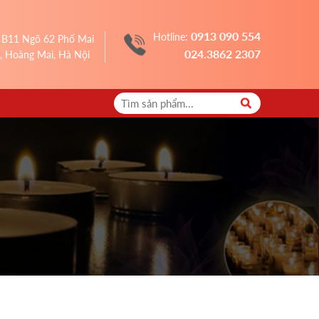
0913 090 554
Hotline:
 B11 Ngõ 62 Phố Mai
024.3862 2307
, Hoàng Mai, Hà Nội