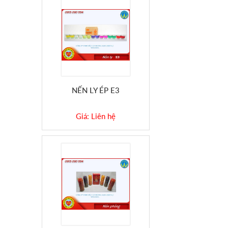
NẾN LY ÉP E3
Giá: Liên hệ