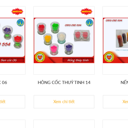
 06
HÔNG CỐC THUỶ TINH 14
NẾ
tiết
Xem chi tiết
Xem