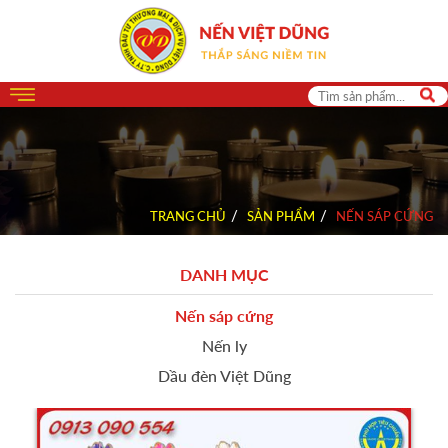
TRANG CHỦ
SẢN PHẨM
NẾN SÁP CỨNG
DANH MỤC
Nến sáp cứng
Nến ly
Dầu đèn Việt Dũng