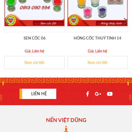
SEN CỐC 06
HÔNG CỐC THUỶ TINH 14
Giá: Liên hệ
Giá: Liên hệ
Xem chi tiết
Xem chi tiết
LIÊN HỆ
NẾN VIỆT DŨNG