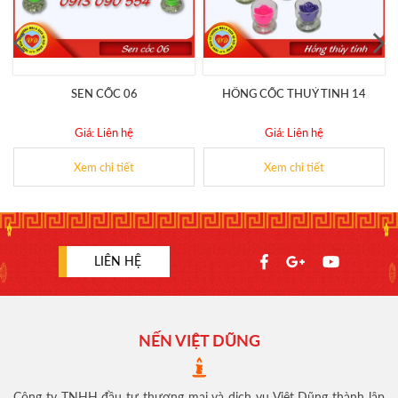
SEN CỐC 06
HÔNG CỐC THUỶ TINH 14
Giá: Liên hệ
Giá: Liên hệ
Xem chi tiết
Xem chi tiết
LIÊN HỆ
NẾN VIỆT DŨNG
Công ty TNHH đầu tư thương mại và dịch vụ Việt Dũng thành lập