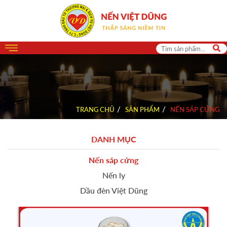
TRANG CHỦ
SẢN PHẨM
NẾN SÁP CỨNG
DANH MỤC
Nến sáp cứng
Nến ly
Dầu đèn Việt Dũng