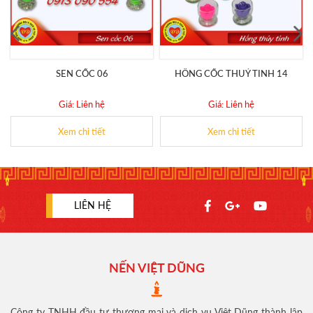
SEN CỐC 06
HÔNG CỐC THUỶ TINH 14
Giá: Liên hệ
Giá: Liên hệ
Xem chi tiết
Xem chi tiết
LIÊN HỆ
NẾN VIỆT DŨNG
Công ty TNHH đầu tư thương mại và dịch vụ Việt Dũng thành lập