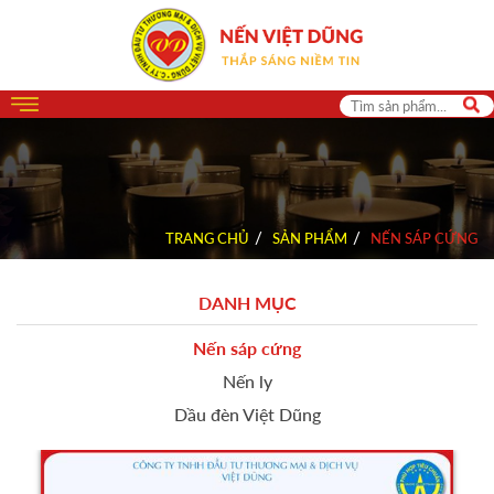
TRANG CHỦ
SẢN PHẨM
NẾN SÁP CỨNG
DANH MỤC
Nến sáp cứng
Nến ly
Dầu đèn Việt Dũng