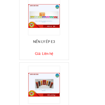
NẾN LY ÉP E3
Giá: Liên hệ