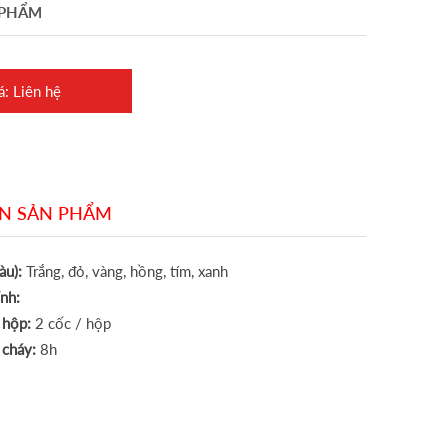
 PHẨM
á: Liên hệ
IN SẢN PHẨM
àu):
Trắng, đỏ, vàng, hồng, tím, xanh
nh:
 hộp:
2 cốc / hộp
 cháy:
8h