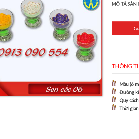
MÔ TẢ SẢN
Gi
THÔNG T
Màu (6 m
Đường kí
Quy cách
Thời gian