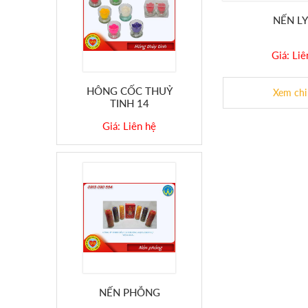
NẾN LY
Giá: Liê
HÔNG CỐC THUỶ
Xem chi 
TINH 14
Giá: Liên hệ
NẾN PHỖNG