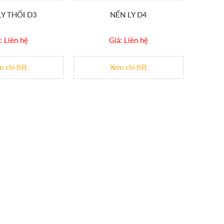
LY THỔI D3
NẾN LY D4
: Liên hệ
Giá: Liên hệ
 chi tiết
Xem chi tiết