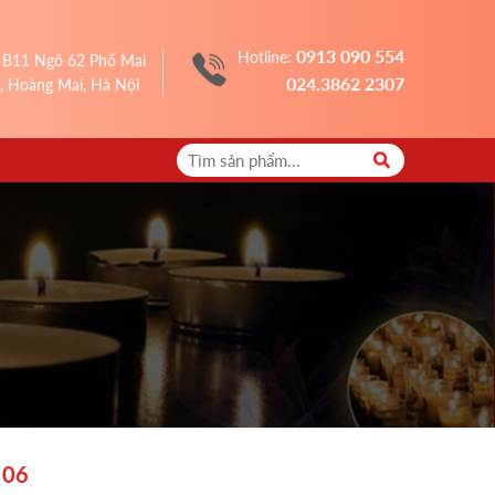
0913 090 554
Hotline:
 B11 Ngõ 62 Phố Mai
024.3862 2307
, Hoàng Mai, Hà Nội
 06