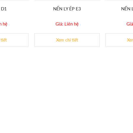
 D1
NẾN LY ÉP E3
NẾN 
n hệ
Giá: Liên hệ
Giá
tiết
Xem chi tiết
Xem