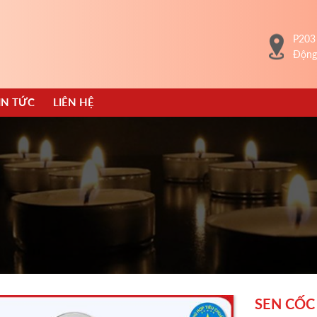
P203
Động
IN TỨC
LIÊN HỆ
SEN CỐC