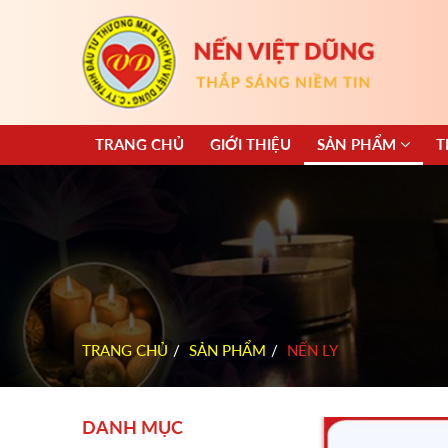
TRANG CHỦ
GIỚI THIỆU
SẢN PHẨM
T
TRANG CHỦ
SẢN PHẨM
NẾN LY
DANH MỤC